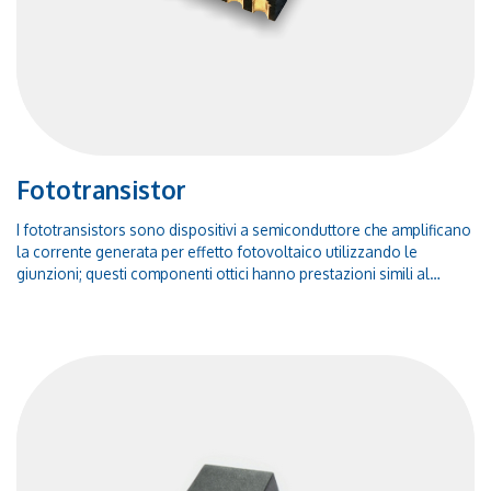
Fototransistor
I fototransistors sono dispositivi a semiconduttore che amplificano
la corrente generata per effetto fotovoltaico utilizzando le
giunzioni; questi componenti ottici hanno prestazioni simili al
fotodiodo, ma sono molto più sensibili alla luce. In particolare il
fototransistor è un dispositivo a semiconduttore in grado di
rilevare i livelli di luce e alterare il flusso di corrente tra emettitore
e collettore in base al quantitativo di luce che riceve.