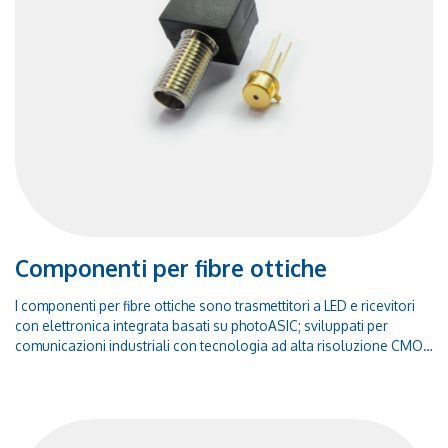
Componenti per fibre ottiche
I componenti per fibre ottiche sono trasmettitori a LED e ricevitori
con elettronica integrata basati su photoASIC; sviluppati per
comunicazioni industriali con tecnologia ad alta risoluzione CMOS
con baudrate fino a 20 Mbps, sono adatti anche allo standard
SERCOS II. I nostri ricevitori per fibre ottiche sono compatibili al
100% con HFD7000.