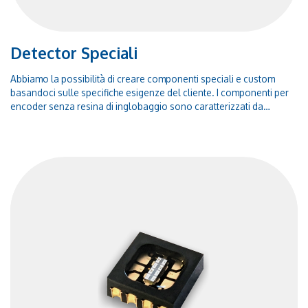
Detector Speciali
Abbiamo la possibilità di creare componenti speciali e custom
basandoci sulle specifiche esigenze del cliente. I componenti per
encoder senza resina di inglobaggio sono caratterizzati da
robustezza superiore, capaci quindi di resistere agli shock
termici.Features Resistant to soldering processes, MSL2 High
uniformity of silicon cells (&lt; 10%) Monolithic construction Low
optical pitch (0.45mm) High temperature range Reference holes on
the package for precise mounting Reference dots on the package
for high accuracy mounting Reticle assembly service available