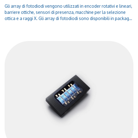
Gli array di fotodiodi vengono utilizzati in encoder rotativi e lineari,
barriere ottiche, sensori di presenza, macchine per la selezione
ottica e a raggi X. Gli array di fotodiodi sono disponibili in package
SMD plastici o ceramici, Metallici TO, Chip-On-Board (COB). Il
componente standard OID7 a fotodiodi ha la caratteristica di
essere al 100 % compatibile con il codice OPR2100.