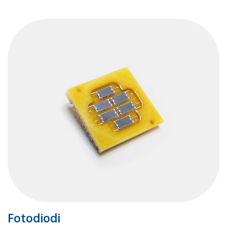
CONTATTI
IL GRUPPO
NEWS
BLOG
LAVORA CON NOI
CERCA
Fotodiodi