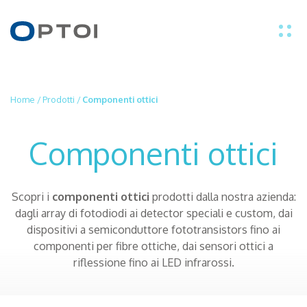
IT
EN
Home
/
Prodotti
/
Componenti ottici
PRODOTTI
Componenti ottici
APPLICAZIONI
Scopri i
componenti ottici
prodotti dalla nostra azienda:
dagli array di fotodiodi ai detector speciali e custom, dai
TECNOLOGIE
dispositivi a semiconduttore fototransistors fino ai
componenti per fibre ottiche, dai sensori ottici a
riflessione fino ai LED infrarossi.
CHI SIAMO