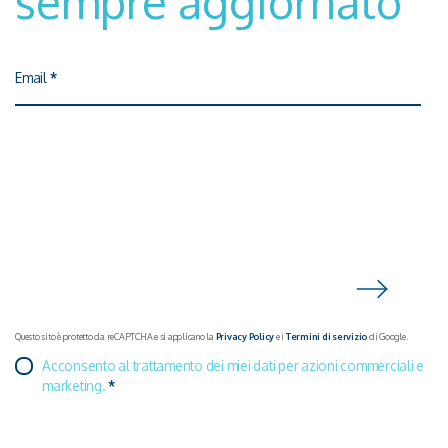
sempre aggiornato
Email
*
Questo sito è protetto da reCAPTCHA e si applicano la
Privacy Policy
e i
Termini di servizio
di Google.
Acconsento al trattamento dei miei dati per azioni commerciali e
marketing.
*