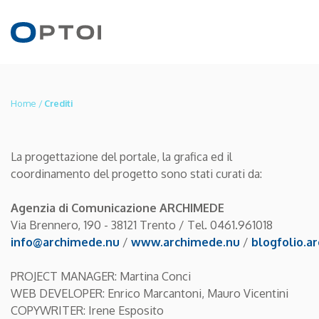
IT
Home
/
Crediti
EN
La progettazione del portale, la grafica ed il
PRODOTTI
coordinamento del progetto sono stati curati da:
Agenzia di Comunicazione ARCHIMEDE
APPLICAZIONI
Via Brennero, 190 - 38121 Trento / Tel. 0461.961018
info@archimede.nu
/
www.archimede.nu
/
blogfolio.a
TECNOLOGIE
PROJECT MANAGER: Martina Conci
WEB DEVELOPER: Enrico Marcantoni, Mauro Vicentini
COPYWRITER: Irene Esposito