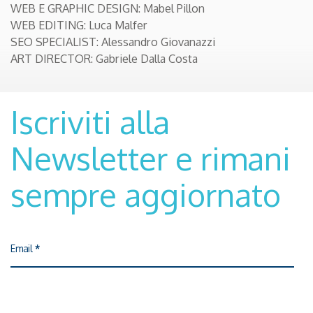
CHI SIAMO
WEB E GRAPHIC DESIGN: Mabel Pillon
WEB EDITING: Luca Malfer
SEO SPECIALIST: Alessandro Giovanazzi
CONTATTI
ART DIRECTOR: Gabriele Dalla Costa
IL GRUPPO
Iscriviti alla
Newsletter e rimani
NEWS
sempre aggiornato
BLOG
Email
*
LAVORA CON NOI