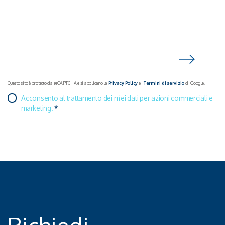
CERCA
Questo sito è protetto da reCAPTCHA e si applicano la
Privacy Policy
e i
Termini di servizio
di Google.
Acconsento al trattamento dei miei dati per azioni commerciali e
marketing.
*