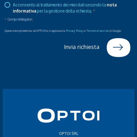
Acconsento al trattamento dei miei dati secondo la
nota
informativa
per la gestione della richiesta.
*
*
Campi obbligatori
Questo sito è protetto da reCAPTCHA e si applicano la
Privacy Policy
e i
Termini di servizio
di Google.
Invia richiesta
OPTOI SRL