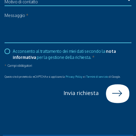
Motivo di contatto
Messaggio
*
Acconsento al trattamento dei miei dati secondo la
nota
informativa
per la gestione della richiesta.
*
*
Campi obbligatori
Questo sito è protetto da reCAPTCHA e si applicano la
Privacy Policy
e i
Termini di servizio
di Google.
Invia richiesta