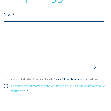
Email
*
Questo sito è protetto da reCAPTCHA e si applicano la
Privacy Policy
e i
Termini di servizio
di Google.
Acconsento al trattamento dei miei dati per azioni commerciali e
marketing.
*